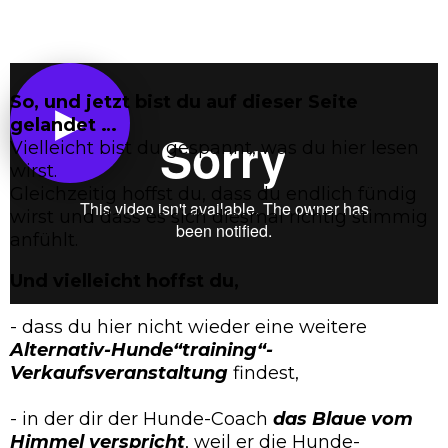
So, und jetzt bist du auf dieser Seite
▶
gelandet …
Vielleicht bist du gespannt, was du hier lesen
wirst.
Gleichzeitig hoffst du, dass du endlich fündig
wirst und dass es sich diesmal richtig stimmig
anfühlt.
Und vielleicht hoffst du,
- dass du hier nicht wieder eine weitere
Alternativ-Hunde“training“-
Verkaufsveranstaltung
findest,
- in der dir der Hunde-Coach
das Blaue vom
Himmel verspricht
, weil er die Hunde-